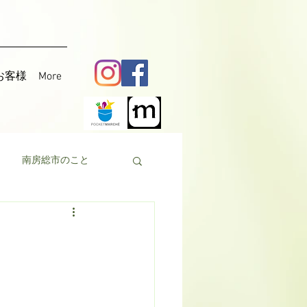
お客様
More
南房総市のこと
料理
花粟