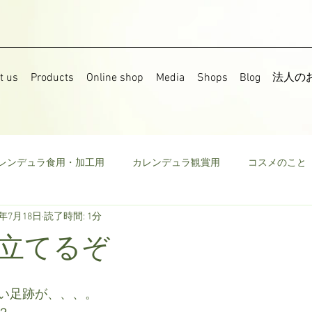
t us
Products
Online shop
Media
Shops
Blog
法人の
レンデュラ食用・加工用
カレンデュラ観賞用
コスメのこと
8年7月18日
読了時間: 1分
果樹
食用菜の花
ストック
野菜
ミニトマト
立てるぞ
ウモロコシ
ビーツ
その他
い足跡が、、、。