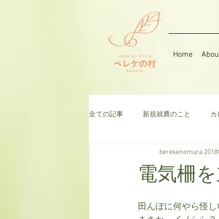
Home
Abou
全ての記事
新規就農のこと
カ
berekenomura
201
音楽
そら豆
ハーブ
電気柵を
千日紅
米
枝豆
ト
田んぼに何やら怪し