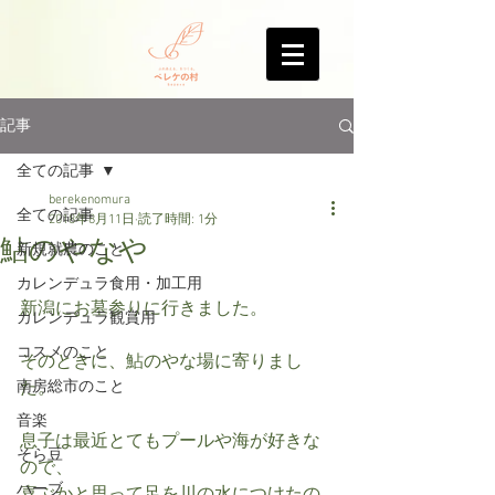
記事
全ての記事
berekenomura
全ての記事
2018年8月11日
読了時間: 1分
鮎のやなや
新規就農のこと
カレンデュラ食用・加工用
新潟にお墓参りに行きました。
カレンデュラ観賞用
コスメのこと
そのときに、鮎のやな場に寄りまし
南房総市のこと
た。
音楽
息子は最近とてもプールや海が好きな
そら豆
ので、
ハーブ