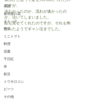
喜ぶかと思って足を川の水につけたの
ですが、
果樹
冷たかったのか、流れが速かったの
食用菜の花
か、泣いてしまいました。
ストック
鮎も見せてくれたのですが、それも怖
かったようでギャン泣きでした。
野菜
ミニトマト
料理
花粟
千日紅
米
枝豆
トウモロコシ
ビーツ
その他