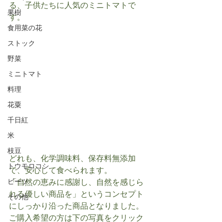
る、子供たちに人気のミニトマトで
果樹
す。
食用菜の花
ストック
野菜
ミニトマト
料理
花粟
千日紅
米
枝豆
どれも、化学調味料、保存料無添加
トウモロコシ
で、安心して食べられます。
「自然の恵みに感謝し、自然を感じら
ビーツ
れる優しい商品を」というコンセプト
その他
にしっかり沿った商品となりました。
ご購入希望の方は下の写真をクリック