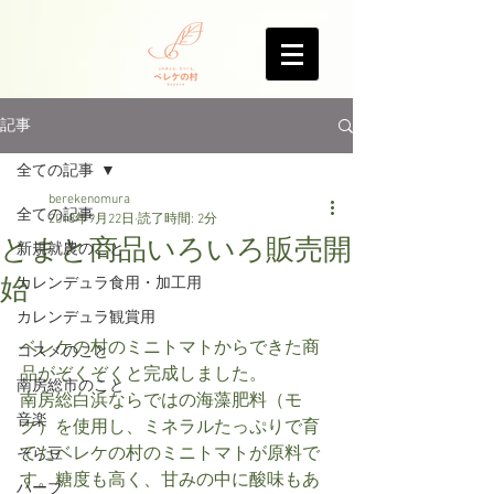
記事
全ての記事
berekenomura
全ての記事
2018年9月22日
読了時間: 2分
とまと商品いろいろ販売開
新規就農のこと
始
カレンデュラ食用・加工用
カレンデュラ観賞用
ベレケの村のミニトマトからできた商
コスメのこと
品がぞくぞくと完成しました。
南房総市のこと
南房総白浜ならではの海藻肥料（モ
音楽
ク）を使用し、ミネラルたっぷりで育
てたベレケの村のミニトマトが原料で
そら豆
す。糖度も高く、甘みの中に酸味もあ
ハーブ