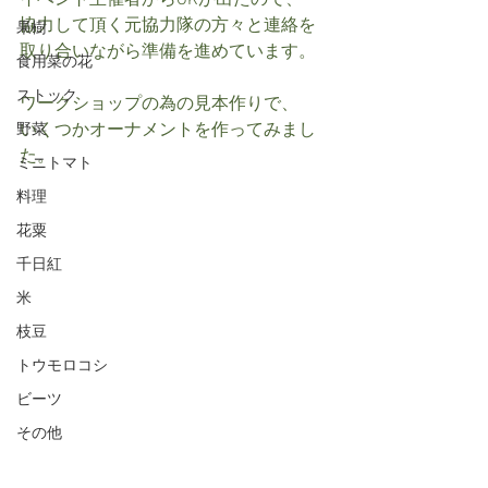
イベント主催者からOKが出たので、
協力して頂く元協力隊の方々と連絡を
果樹
取り合いながら準備を進めています。
食用菜の花
ストック
ワークショップの為の見本作りで、
いくつかオーナメントを作ってみまし
野菜
た。
ミニトマト
料理
花粟
千日紅
米
枝豆
トウモロコシ
ビーツ
その他