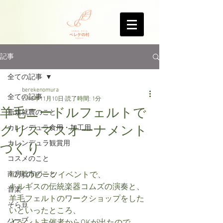
記事
全ての記事
berekenomura
全ての記事
2018年11月10日
読了時間: 1分
羊毛ニードルフェルトで
新規就農のこと
クリスマスオーナメント
カレンデュラ食用・加工用
カレンデュラ観賞用
づくり
コスメのこと
南房総市のこと
12月のビーツイベントで、
キルギスの伝統楽器コムズの演奏と、
音楽
羊毛フェルトのワークショップをした
そら豆
いといったところ、
ハーブ