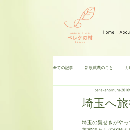
Home
Abou
全ての記事
新規就農のこと
カ
berekenomura
201
音楽
そら豆
ハーブ
埼玉へ旅
千日紅
米
枝豆
ト
埼玉の親せきがやっ