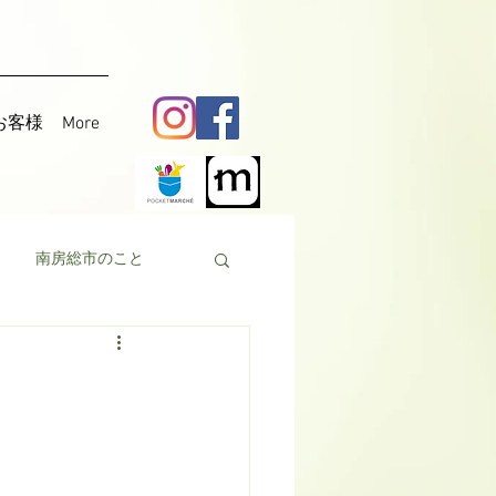
お客様
More
南房総市のこと
料理
花粟