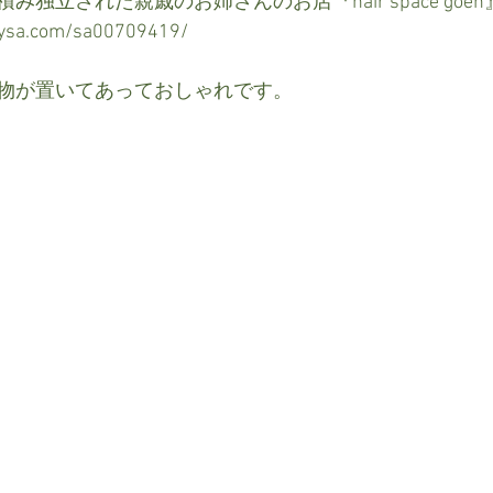
独立された親戚のお姉さんのお店『hair space goen
sysa.com/sa00709419/
物が置いてあっておしゃれです。