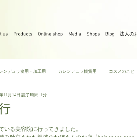
t us
Products
Online shop
Media
Shops
Blog
法人の
レンデュラ食用・加工用
カレンデュラ観賞用
コスメのこと
8年11月14日
読了時間: 1分
果樹
食用菜の花
ストック
野菜
ミニトマト
行
ウモロコシ
ビーツ
その他
ている美容院に行ってきました。