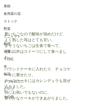
果樹
食用菜の花
ストック
野菜
夏いちごなので酸味が強めだけど、
ミニトマト
よく熟した苺はとても甘い。
料理
甘そうないちごは生食で食べて、
それ以外はスイーツにして食べまし
花粟
た。
千日紅
米
パウンドケーキに入れたり、チョコケ
枝豆
ーキに乗せたり。
チョコケーキにはカレンデュラも混ぜ
トウモロコシ
込みました。
ビーツ
特にお祝いでもないのに、
その他
華やかなケーキができあがりました。