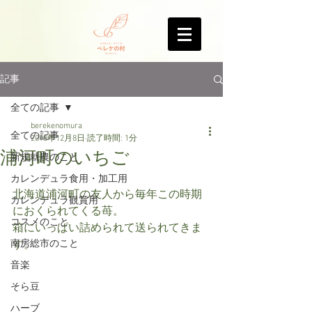
記事
全ての記事
berekenomura
全ての記事
2018年12月8日
読了時間: 1分
浦河町のいちご
新規就農のこと
カレンデュラ食用・加工用
北海道浦河町の友人から毎年この時期
カレンデュラ観賞用
におくられてくる苺。
コスメのこと
箱にいっぱい詰められて送られてきま
南房総市のこと
す。
音楽
そら豆
ハーブ