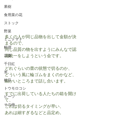
果樹
食用菜の花
ストック
野菜
多くの人が同じ品物を出して金額が決
ミニトマト
まるので、
料理
同じ品質の物を出すようにみんなで認
識統一をしようという会です。
花粟
千日紅
どれぐらいの蕾の状態で切るのか、
米
どういう風に輪ゴムをまくのかなど、
枝豆
細かいところまで話し合います。
トウモロコシ
すでに出荷している人たちの箱を開け
ビーツ
て、
その他
これは切るタイミングが早い、
あれは細すぎるなどと品定め。