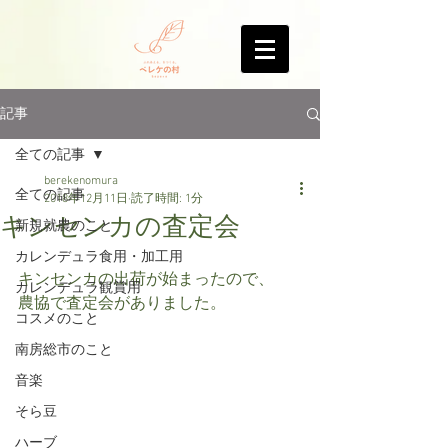
記事
全ての記事
berekenomura
全ての記事
2018年12月11日
読了時間: 1分
キンセンカの査定会
新規就農のこと
カレンデュラ食用・加工用
キンセンカの出荷が始まったので、
カレンデュラ観賞用
農協で査定会がありました。
コスメのこと
南房総市のこと
音楽
そら豆
ハーブ