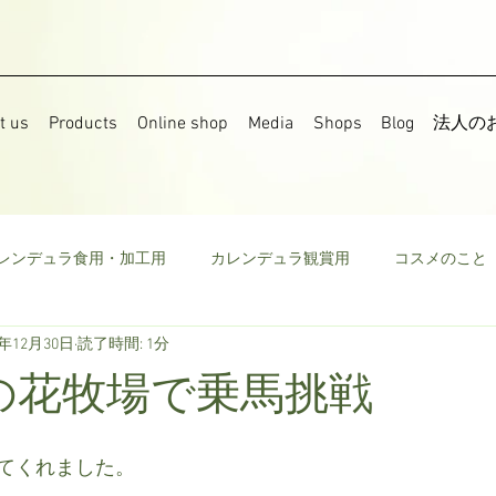
t us
Products
Online shop
Media
Shops
Blog
法人の
レンデュラ食用・加工用
カレンデュラ観賞用
コスメのこと
8年12月30日
読了時間: 1分
果樹
食用菜の花
ストック
野菜
ミニトマト
の花牧場で乗馬挑戦
ウモロコシ
ビーツ
その他
てくれました。