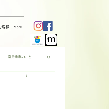
お客様
More
南房総市のこと
料理
花粟