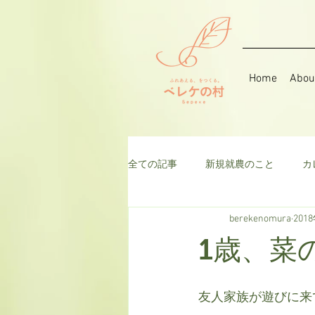
Home
Abou
全ての記事
新規就農のこと
カ
berekenomura
201
音楽
そら豆
ハーブ
1歳、菜
千日紅
米
枝豆
ト
友人家族が遊びに来