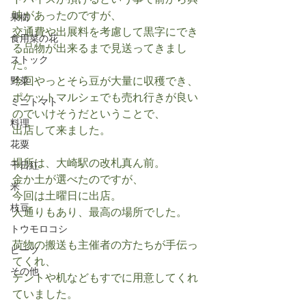
ドバイスが頂けるという事で前から興
味があったのですが、
果樹
交通費や出展料を考慮して黒字にでき
食用菜の花
る品物が出来るまで見送ってきまし
ストック
た。
今回やっとそら豆が大量に収穫でき、
野菜
ポケットマルシェでも売れ行きが良い
ミニトマト
のでいけそうだということで、
料理
出店して来ました。
花粟
場所は、大崎駅の改札真ん前。
千日紅
金か土が選べたのですが、
米
今回は土曜日に出店。
枝豆
人通りもあり、最高の場所でした。
トウモロコシ
荷物の搬送も主催者の方たちが手伝っ
ビーツ
てくれ、
その他
テントや机などもすでに用意してくれ
ていました。