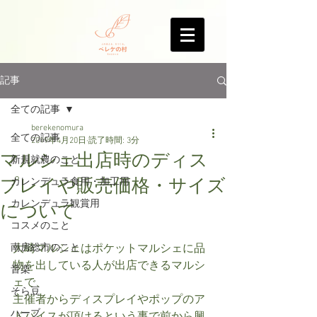
記事
全ての記事
berekenomura
全ての記事
2019年4月20日
読了時間: 3分
マルシェ出店時のディス
新規就農のこと
プレイや販売価格・サイズ
カレンデュラ食用・加工用
カレンデュラ観賞用
について
コスメのこと
南房総市のこと
大崎マルシェはポケットマルシェに品
物を出している人が出店できるマルシ
音楽
ェで、
そら豆
主催者からディスプレイやポップのア
ハーブ