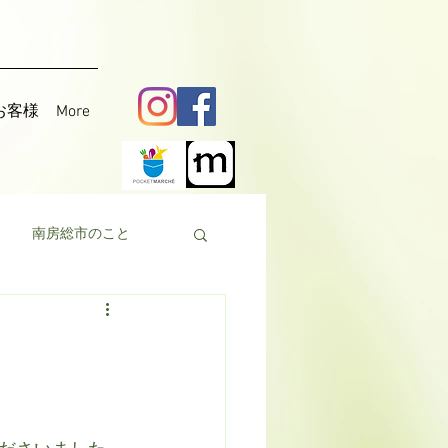
お客様
More
南房総市のこと
料理
花粟