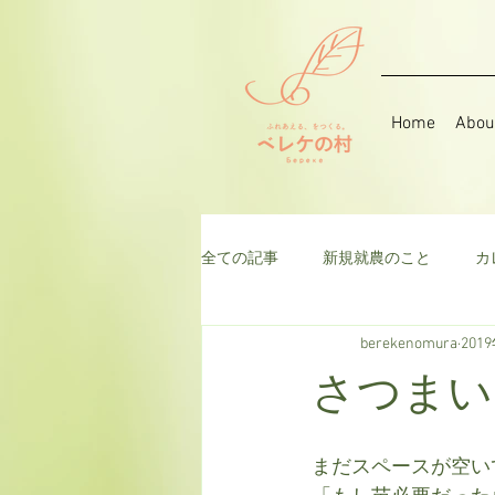
Home
Abou
全ての記事
新規就農のこと
カ
berekenomura
201
音楽
そら豆
ハーブ
さつまい
千日紅
米
枝豆
ト
まだスペースが空い