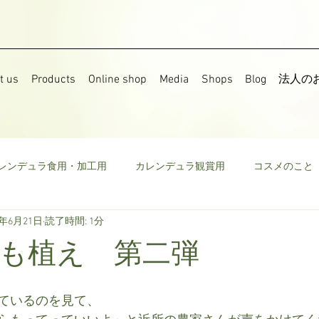
t us
Products
Online shop
Media
Shops
Blog
法人の
レンデュラ食用・加工用
カレンデュラ観賞用
コスメのこと
9年6月21日
読了時間: 1分
果樹
食用菜の花
ストック
野菜
ミニトマト
も植え 第二弾
ウモロコシ
ビーツ
その他
ているのを見て、