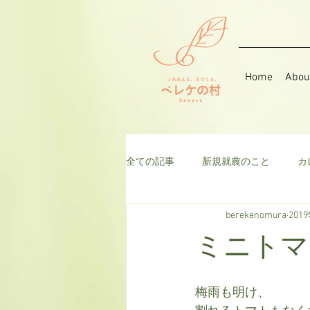
Home
Abou
全ての記事
新規就農のこと
カ
berekenomura
201
音楽
そら豆
ハーブ
ミニトマ
千日紅
米
枝豆
ト
梅雨も明け、