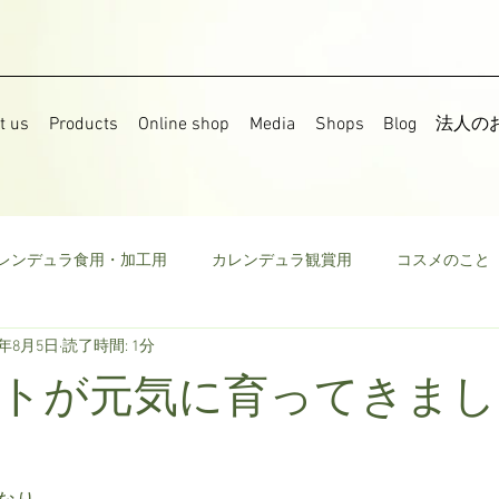
t us
Products
Online shop
Media
Shops
Blog
法人の
レンデュラ食用・加工用
カレンデュラ観賞用
コスメのこと
9年8月5日
読了時間: 1分
果樹
食用菜の花
ストック
野菜
ミニトマト
トが元気に育ってきまし
ウモロコシ
ビーツ
その他