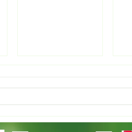
新規就農者研修
国産
くり