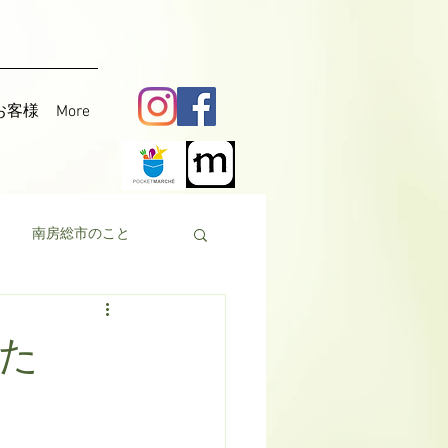
お客様
More
南房総市のこと
料理
花粟
た