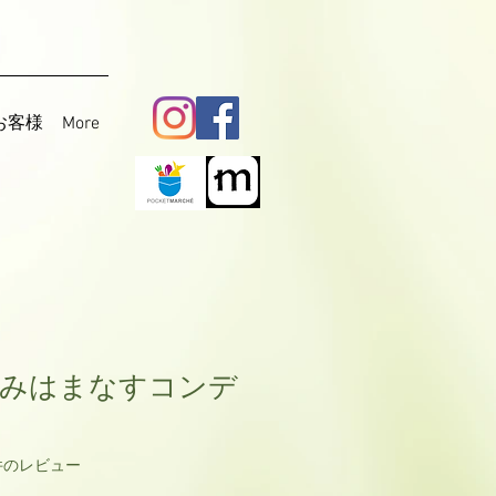
お客様
More
摘みはまなすコンデ
ーに基づき、5つ星中5.0です。
| 1件のレビュー