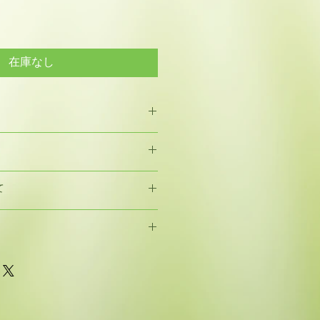
在庫なし
分：水、ハマナス花水、オリーブ
テアリルアルコール、マカデミアナ
のご都合による返品・交換はお受け
サンジオール、ステアロキシプロピル
て
し、当ショップの都合による商品不
ド、ベタイン、褐藻エキス、パンテ
商品到着7日以内に当ショップまで
ン酸2K、ゼラニウム油、BG、カプ
入される場合
連絡後、送料は当ショップの負担で
間以内のお届けをいたします。
ます。
ジ
へ
ご購入される場合
クレジットカード決済、コンビニ決
間以内のお届けをいたします。商品
、オフライン決済があります。銀行振込
さい。
希望のお客様は、オフライン決済を
でご購入される場合
ご注文確定後、こちらからご連絡さ
間以内のお届けをいたします。
銀行振込か代金引換か返信メールに