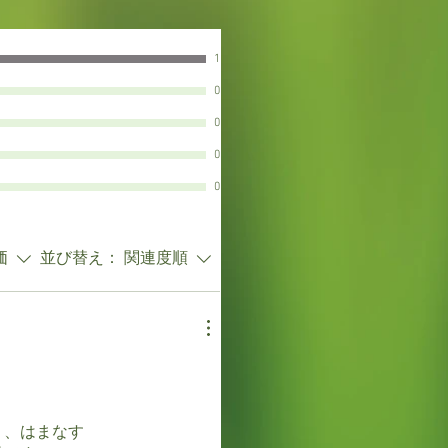
1
0
0
0
0
価
並び替え：
関連度順
り、はまなす