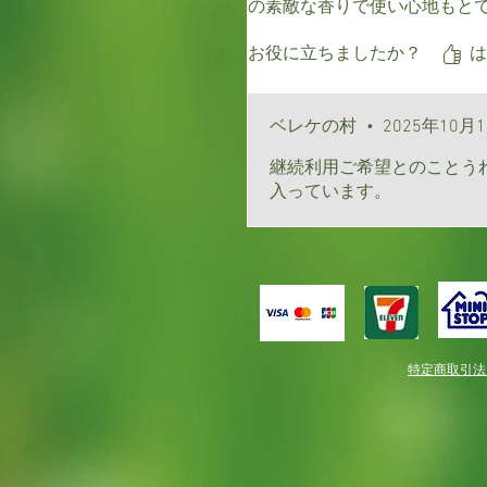
の素敵な香りで使い心地もと
お役に立ちましたか？
は
ベレケの村
•
2025年10月
継続利用ご希望とのことう
入っています。
特定商取引