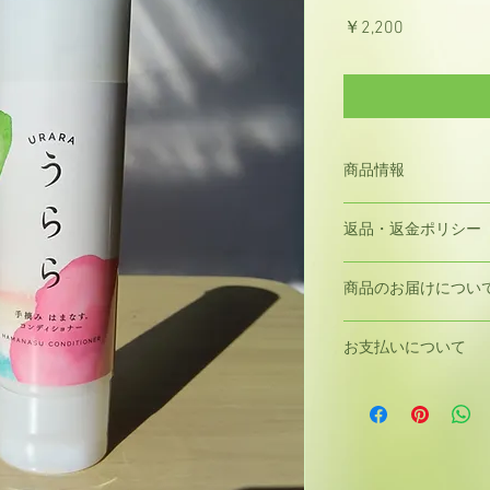
価
￥2,200
格
商品情報
内容量200ml
返品・返金ポリシー
コンディショナー成
油、セタノール、ス
商品発送後のお客様
ッツ油、1,2-ヘキ
商品のお届けについ
しておりません。但
トリモニウムクロリ
良品、破損の場合、
ノール、グリチルリチ
・銀行振込にてご購
ご連絡ください。ご
お支払いについて
リリルグリコール
ご入金確認後、１週
交換させていただき
詳細は
facebookペー
・代金引き換えにて
お支払い方法には、
ご注文確定後、１週
済、paypay決済
配達時にお支払い下
または代金引換をご
・クレジットカード
選択して頂きます。
ご注文確定後、１週
せて頂きますので、