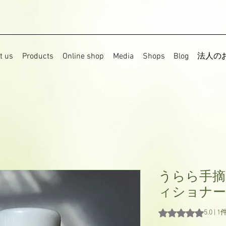
t us
Products
Online shop
Media
Shops
Blog
法人の
うらら手
ィショナー
評価は1件のレビュ
5.0 