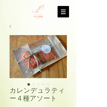
カレンデュラティ
ー４種アソート