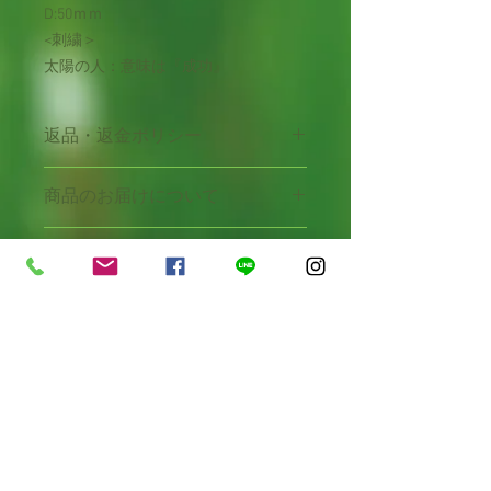
D:50ｍｍ
<刺繍＞
太陽の人：意味は『成功』
返品・返金ポリシー
商品発送後のお客様のご都合による返
商品のお届けについて
品・交換はお受けしておりません。但
し、当ショップの都合による商品不良
・銀行振込にてご購入される場合
品、破損の場合、商品到着7日以内に
お支払について
ご入金確認後、１週間以内のお届けを
当ショップまでご連絡ください。ご連
いたします。
絡後、送料は当ショップの負担で交換
お支払い方法には、クレジットカード
・代金引き換えにてご購入される場合
させていただきます。
決済とオフライン決済があります。ク
ご注文確定後、１週間以内のお届けを
レジットカード決済はVisa、
いたします。商品配達時にお支払い下
MasterCardをご利用できます。銀行振
さい。
まだレビューはありません
込または代金引換をご希望のお客様
・クレジットカードでご購入される場
最初のレビューを書きませんか？ あ
は、オフライン決済を選択して頂きま
合
なたのご意見・ご要望をぜひ共有して
す。ご注文確定後、こちらからご連絡
ご注文確定後、１週間以内のお届けを
ください。
させて頂きますので、銀行振込か代金
いたします。
引換か返信メールにてご連絡頂きます