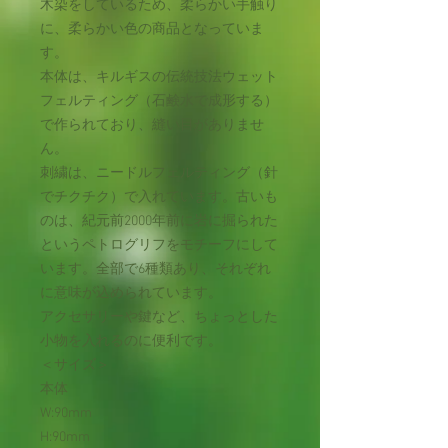
木染をしているため、柔らかい手触り
に、柔らかい色の商品となっていま
す。
本体は、キルギスの伝統技法ウェット
フェルティング（石鹸水で成形する）
で作られており、縫い目がありませ
ん。
刺繍は、ニードルフェルティング（針
でチクチク）で入れています。古いも
のは、紀元前2000年前に岩に掘られた
というペトログリフをモチーフにして
います。全部で6種類あり、それぞれ
に意味が込められています。
アクセサリーや鍵など、ちょっとした
小物を入れるのに便利です。
＜サイズ＞
本体
W:90mm
H:90mm