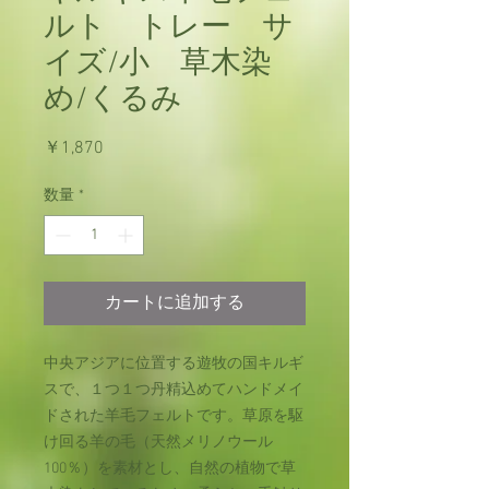
ルト トレー サ
イズ/小 草木染
め/くるみ
価
￥1,870
格
数量
*
カートに追加する
中央アジアに位置する遊牧の国キルギ
スで、１つ１つ丹精込めてハンドメイ
ドされた羊毛フェルトです。草原を駆
け回る羊の毛（天然メリノウール
100％）を素材とし、自然の植物で草