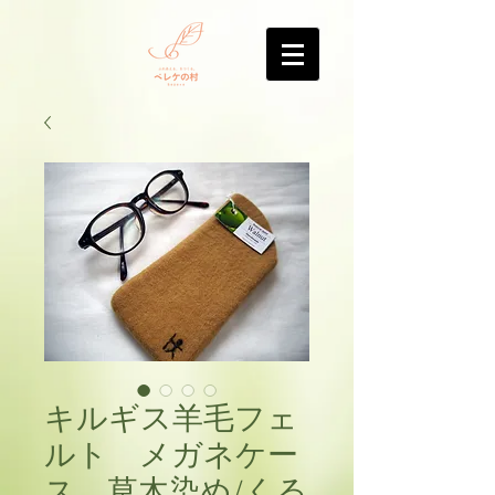
キルギス羊毛フェ
ルト メガネケー
ス 草木染め/くる