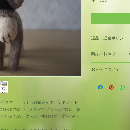
価
￥1,650
格
返品・返金ポリシー
商品発送後のお客様
商品のお届けについ
しておりません。但
良品、破損の場合、
・銀行振込にてご購
ご連絡ください。ご
お支払について
ご入金確認後、１週
交換させていただき
・代金引き換えにて
お支払い方法には、
ご注文確定後、１週
決済があります。クレ
配達時にお支払い下
MasterCardを
・クレジットカード
をご希望のお客様は
ご注文確定後、１週
ルギスで、１つ１つ丹精込めてハンドメイド
す。ご注文確定後、
け回る羊の毛（天然メリノウール100％）を
で、銀行振込か代金
しているため、柔らかい手触りに、柔らかい
すようお願い申し上