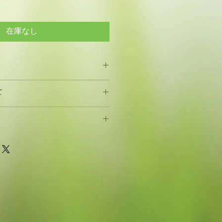
在庫なし
のご都合による返品・交換はお受け
て
し、当ショップの都合による商品不
商品到着7日以内に当ショップまで
入される場合
連絡後、送料は当ショップの負担で
間以内のお届けをいたします。
ます。
ご購入される場合
クレジットカード決済とオフライン
間以内のお届けをいたします。商品
ジットカード決済はVisa、
さい。
ご利用できます。銀行振込または代金引換
でご購入される場合
、オフライン決済を選択して頂きま
間以内のお届けをいたします。
こちらからご連絡させて頂きますの
引換か返信メールにてご連絡頂きま
げます。