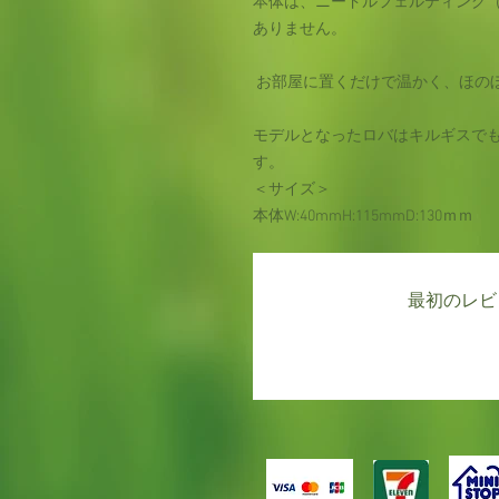
本体は、ニードルフェルティング
ありません。
お部屋に置くだけで温かく、ほの
モデルとなったロバはキルギスで
す。
＜サイズ＞
本体W:40mmH:115mmD:130ｍｍ
最初のレビ