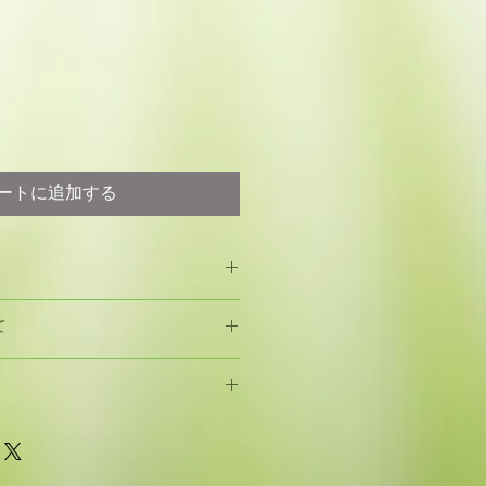
ートに追加する
のご都合による返品・交換はお受け
て
し、当ショップの都合による商品不
商品到着7日以内に当ショップまで
入される場合
連絡後、送料は当ショップの負担で
間以内のお届けをいたします。
ます。
ご購入される場合
クレジットカード決済とオフライン
間以内のお届けをいたします。商品
ジットカード決済はVisa、
さい。
ご利用できます。銀行振込または代金引換
でご購入される場合