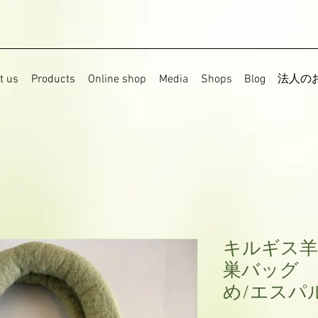
t us
Products
Online shop
Media
Shops
Blog
法人の
キルギス羊
巣バッグ 
め/エスパ