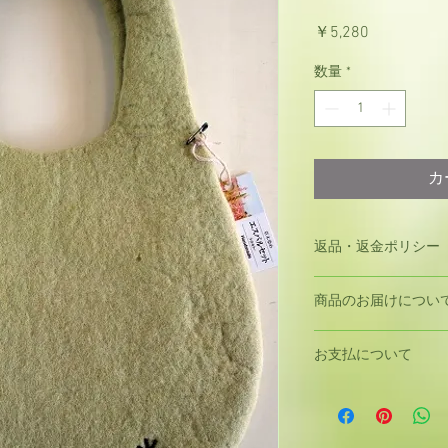
価
￥5,280
格
数量
*
カ
返品・返金ポリシー
商品発送後のお客様
商品のお届けについ
しておりません。但
良品、破損の場合、
・銀行振込にてご購
ご連絡ください。ご
お支払について
ご入金確認後、１週
交換させていただき
・代金引き換えにて
お支払い方法には、
ご注文確定後、１週
決済があります。クレ
配達時にお支払い下
MasterCardを
・クレジットカード