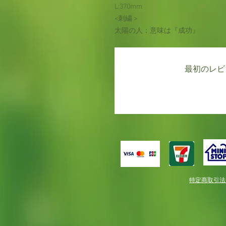
L:370mm
<刺繍＞
太陽の人：意味は『成功』
最初のレビ
特定商取引