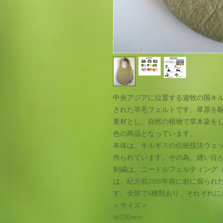
中央アジアに位置する遊牧の国キ
された羊毛フェルトです。草原を駆
素材とし、自然の植物で草木染を
色の商品となっています。
本体は、キルギスの伝統技法ウェ
作られています。その為、縫い目
刺繍は、ニードルフェルティング
は、紀元前2000年前に岩に掘ら
す。全部で6種類あり、それぞれに
＜サイズ＞
W:230mm