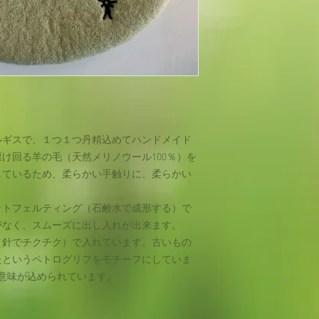
をご希望のお客様は
ご注文確定後、１週
す。ご注文確定後、
で、銀行振込か代金
すようお願い申し上
ルギスで、１つ１つ丹精込めてハンドメイド
け回る羊の毛（天然メリノウール100％）を
しているため、柔らかい手触りに、柔らかい
ットフェルティング（石鹸水で成形する）で
がなく、スムーズに出し入れが出来ます。
（針でチクチク）で入れています。古いもの
れたというペトログリフをモチーフにしていま
意味が込められています。