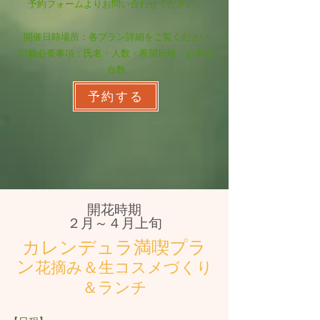
​予約フォームよりお問い合わせください。
開催日時場所：各プラン詳細をご覧ください​​
記載必要事項：氏名・人数・希望日時・お車の
台数
予約する
開花時期
２月～４月上旬
カレンデュラ満喫プラ
ン
花摘み＆生コスメづくり
＆ランチ