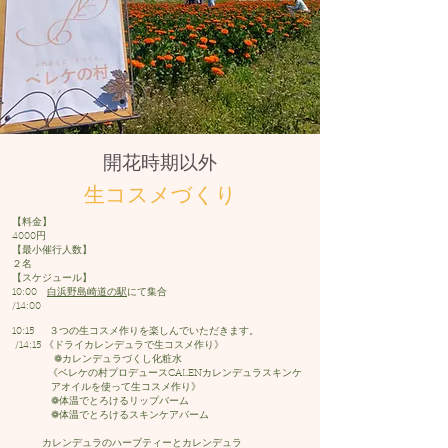
開花時期以外
​生コスメづくり
【料金】
4000円
【最小催行人数】
​２名
【スケジュール】
10:00
白浜野島崎道の駅
にて集合
/14:00
10:15
３つの生コスメ作りを楽しんでいただきます。
/14:15 《ドライカレンデュラで生コスメ作り》
❁カレンデュラづくし化粧水
《ベレケの村プロデュースCALENカレンデュラスキンケ
アオイルを使って生コスメ作り》
❁体温でとろけるリップバーム
❁体温でとろけるスキンケアバーム
カレンデュラのハーブティーとカレンデュラ