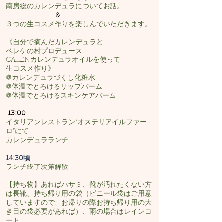
南房総のカレンデュラについてお話。
＆
３つの生コスメ作りを楽しんでいただきます。
《自分で摘んだカレンデュラと
ベレケの村プロデュース
CALENカレンデュラ
オイルを使って
生コスメ作り》
❁カレンデュラづくし化粧水
❁体温でとろけるリップバーム
❁体温でとろけるスキンケアバーム
13:00
イタリアンレストラン”オステリアイルファー
ロ”
にて
カレ
ンデュラランチ
14:30頃
ランチ終了次第解散
【持ち物】あればハサミ、靴が汚れたくない方
は長靴、持ち帰り用の袋（ビニール袋はご用意
していますので、お帰りの際お持ち帰り用の大
き目の袋必要があれば）、雨の場合はレインコ
ート、