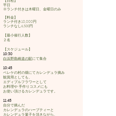
【日程】
​平日
※ランチ付きは木曜日、金曜日のみ
【料金】
ランチ付き10,000円
​ランチなし6,500円
【最小催行人数】
２名
【スケジュール】
10:30
白浜野島崎道の駅
にて集合
10:45
ベレケの村の畑にてカレンデュラ摘み
観賞用としても、
エディブルフラワーとして
お料理や
手作りコスメにも
お使い頂けるカレンデュラです。
11:45
自分で摘んだ
カレンデュラのハーブティーと
カレンデュラ
菓子を頂きながら、