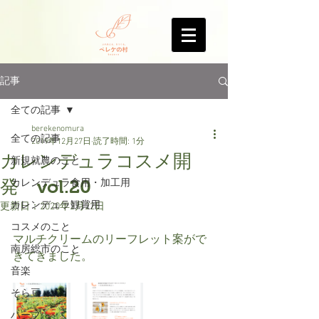
記事
全ての記事
berekenomura
全ての記事
2019年12月27日
読了時間: 1分
カレンデュラコスメ開
新規就農のこと
発 vol.20
カレンデュラ食用・加工用
カレンデュラ観賞用
更新日：
2020年2月22日
コスメのこと
マルチクリームのリーフレット案がで
南房総市のこと
きてきました。
音楽
そら豆
ハーブ