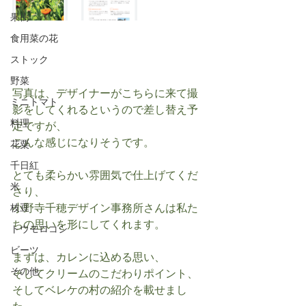
果樹
食用菜の花
ストック
野菜
写真は、デザイナーがこちらに来て撮
ミニトマト
影をしてくれるというので差し替え予
料理
定ですが、
こんな感じになりそうです。
花粟
千日紅
とても柔らかい雰囲気で仕上げてくだ
米
さり、
小野寺千穂デザイン事務所さんは私た
枝豆
ちの思いを形にしてくれます。
トウモロコシ
ビーツ
まずは、カレンに込める思い、
その他
そしてクリームのこだわりポイント、
そしてベレケの村の紹介を載せまし