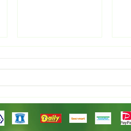
イン
国産カレンデュラでオイルづ
くり