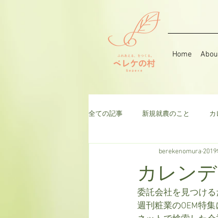
Home
Abou
全ての記事
新規就農のこと
カ
berekenomura
201
音楽
そら豆
ハーブ
カレンデ
千日紅
米
枝豆
ト
委託会社を見つける
週刊粧業のOEM特