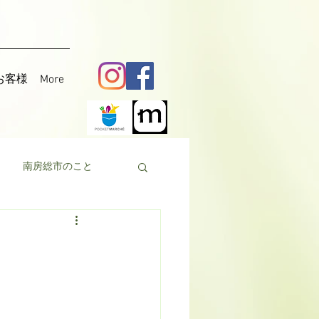
お客様
More
南房総市のこと
料理
花粟