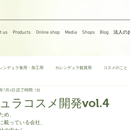
t us
Products
Online shop
Media
Shops
Blog
法人の
レンデュラ食用・加工用
カレンデュラ観賞用
コスメのこと
9年7月4日
読了時間: 1分
果樹
食用菜の花
ストック
野菜
ミニトマト
ュラコスメ開発vol.4
ウモロコシ
ビーツ
その他
ため、
集に載っている会社、