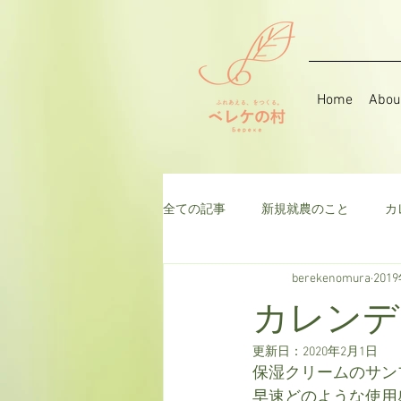
Home
Abou
全ての記事
新規就農のこと
カ
berekenomura
201
音楽
そら豆
ハーブ
カレンデ
更新日：
2020年2月1日
千日紅
米
枝豆
ト
保湿クリームのサン
早速どのような使用