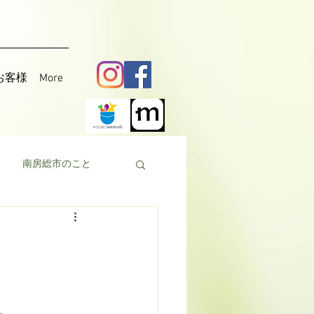
お客様
More
南房総市のこと
料理
花粟
。