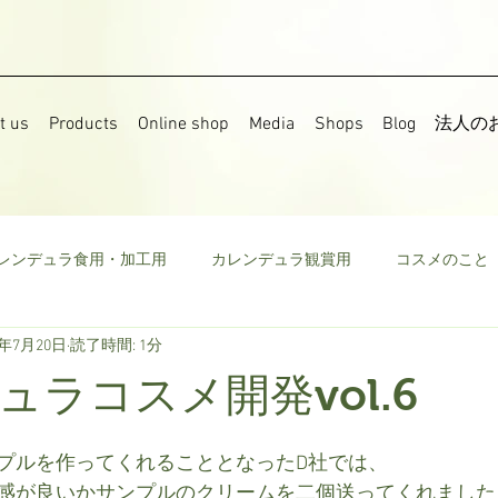
t us
Products
Online shop
Media
Shops
Blog
法人の
レンデュラ食用・加工用
カレンデュラ観賞用
コスメのこと
9年7月20日
読了時間: 1分
果樹
食用菜の花
ストック
野菜
ミニトマト
ュラコスメ開発vol.6
ウモロコシ
ビーツ
その他
プルを作ってくれることとなったD社では、
感が良いかサンプルのクリームを二個送ってくれました