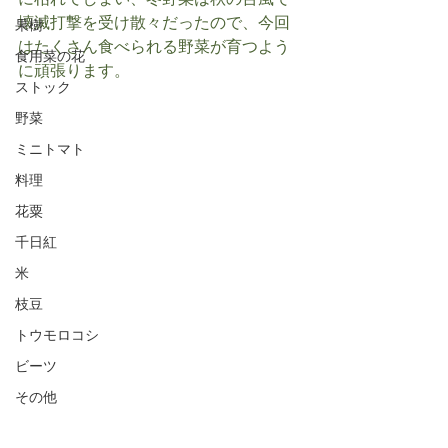
に枯れてしまい、冬野菜は秋の台風で
壊滅打撃を受け散々だったので、今回
果樹
はたくさん食べられる野菜が育つよう
食用菜の花
に頑張ります。
ストック
野菜
ミニトマト
料理
花粟
千日紅
米
枝豆
トウモロコシ
ビーツ
その他