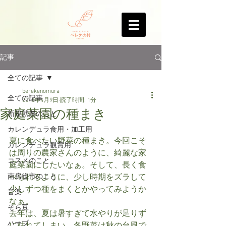
記事
全ての記事
berekenomura
全ての記事
2018年4月9日
読了時間: 1分
家庭菜園の種まき
新規就農のこと
カレンデュラ食用・加工用
夏に食べたい野菜の種まき。今回こそ
カレンデュラ観賞用
は周りの農家さんのように、綺麗な家
コスメのこと
庭菜園にしたいなぁ。そして、長く食
南房総市のこと
べられるように、少し時期をズラして
少しずつ種をまくとかやってみようか
音楽
なぁ。
そら豆
去年は、夏は暑すぎて水やりが足りず
ハーブ