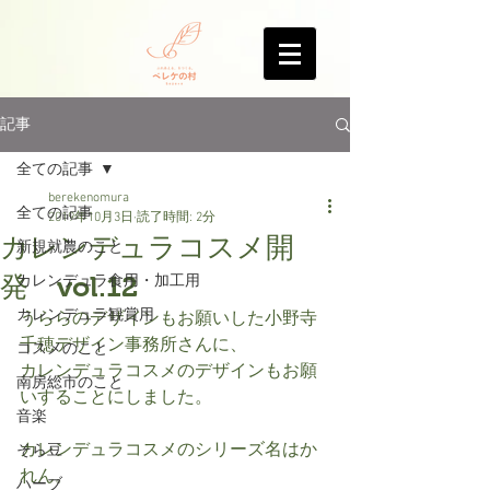
記事
全ての記事
berekenomura
全ての記事
2019年10月3日
読了時間: 2分
カレンデュラコスメ開
新規就農のこと
発 vol.12
カレンデュラ食用・加工用
カレンデュラ観賞用
うららのデザインもお願いした小野寺
千穂デザイン事務所さんに、
コスメのこと
カレンデュラコスメのデザインもお願
南房総市のこと
いすることにしました。
音楽
カレンデュラコスメのシリーズ名はか
そら豆
れん。
ハーブ