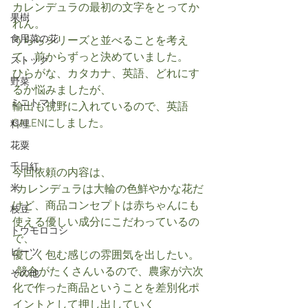
カレンデュラの最初の文字をとってか
果樹
れん。
食用菜の花
うららシリーズと並べることを考え
て、前からずっと決めていました。
ストック
ひらがな、カタカナ、英語、どれにす
野菜
るか悩みましたが、
ミニトマト
輸出も視野に入れているので、英語
CALENにしました。
料理
花粟
千日紅
今回依頼の内容は、
米
-カレンデュラは大輪の色鮮やかな花だ
けど、商品コンセプトは赤ちゃんにも
枝豆
使える優しい成分にこだわっているの
トウモロコシ
で、
ビーツ
優しく包む感じの雰囲気を出したい。
-競合がたくさんいるので、農家が六次
その他
化で作った商品ということを差別化ポ
イントとして押し出していく