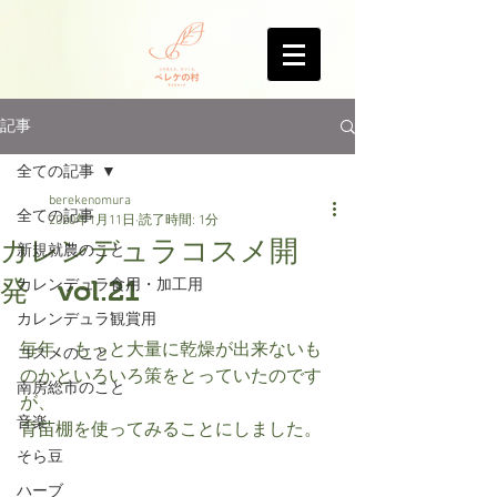
記事
全ての記事
berekenomura
全ての記事
2020年1月11日
読了時間: 1分
カレンデュラコスメ開
新規就農のこと
発 vol.21
カレンデュラ食用・加工用
カレンデュラ観賞用
毎年、もっと大量に乾燥が出来ないも
コスメのこと
のかといろいろ策をとっていたのです
南房総市のこと
が、
音楽
育苗棚を使ってみることにしました。
そら豆
ハーブ