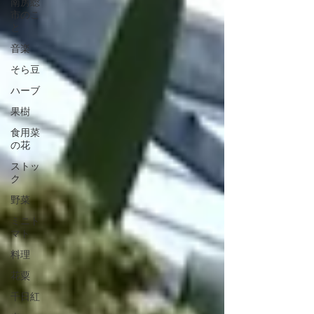
南房総
市のこ
と
音楽
そら豆
ハーブ
果樹
食用菜
の花
ストッ
ク
野菜
ミニト
マト
料理
花粟
千日紅