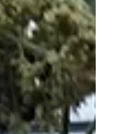
米
枝豆
トウモ
ロコシ
ビーツ
その他