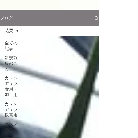
ブログ
花粟
全ての
記事
新規就
農のこ
と
カレン
デュラ
食用・
加工用
カレン
デュラ
観賞用
コスメ
のこと